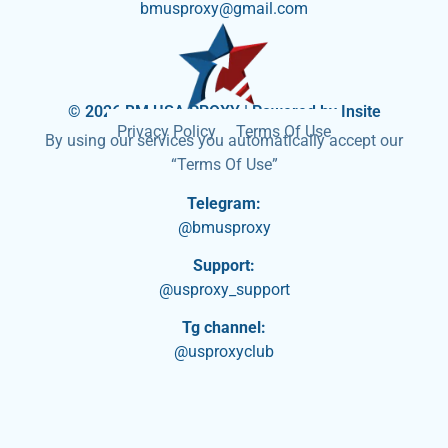
bmusproxy@gmail.com
© 2026 BM USA PROXY | Powered by Insite
Privacy Policy
Terms Of Use
By using our services you automatically accept our
“Terms Of Use”
Telegram:
@bmusproxy
Support:
@usproxy_support
Tg channel:
@usproxyclub